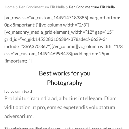
Home
Per Condimentum Elit Nulla
Per Condimentum Elit Nulla
[vc_row css=”.vc_custom_1449147183885{margin-bottom:
0px !important;}”][vc_column width=”2/3″]
[vc_masonry_media_grid element_width=”12″ gap=”15″
grid_id=”vc_gid:1453283106384-378adecf-6639-3″
include=”369,370,367″][/vc_column][vc_column width=”1/3″
css=”.vc_custom_1449146998478{padding-top: 25px
!important;}”]
Best works for you
Photography
[vc_column_text]
Pro labitur iracundia ad, albucius intellegam. Diam
vidit option ut pro, eam ea expetendis voluptatum
adversarium.
Sit scelerisque vestibulum rhoncus a lectus venenatis neque ad praesent