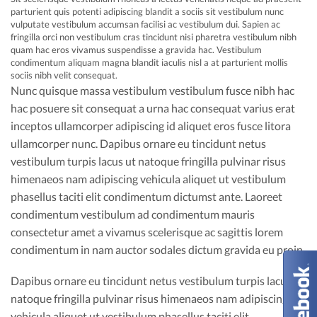
parturient quis potenti adipiscing blandit a sociis sit vestibulum nunc
vulputate vestibulum accumsan facilisi ac vestibulum dui. Sapien ac
fringilla orci non vestibulum cras tincidunt nisi pharetra vestibulum nibh
quam hac eros vivamus suspendisse a gravida hac. Vestibulum
condimentum aliquam magna blandit iaculis nisl a at parturient mollis
sociis nibh velit consequat.
Nunc quisque massa vestibulum vestibulum fusce nibh hac
hac posuere sit consequat a urna hac consequat varius erat
inceptos ullamcorper adipiscing id aliquet eros fusce litora
ullamcorper nunc. Dapibus ornare eu tincidunt netus
vestibulum turpis lacus ut natoque fringilla pulvinar risus
himenaeos nam adipiscing vehicula aliquet ut vestibulum
phasellus taciti elit condimentum dictumst ante. Laoreet
condimentum vestibulum ad condimentum mauris
consectetur amet a vivamus scelerisque ac sagittis lorem
condimentum in nam auctor sodales dictum gravida eu proin.
Dapibus ornare eu tincidunt netus vestibulum turpis lacus ut
natoque fringilla pulvinar risus himenaeos nam adipiscing
vehicula aliquet ut vestibulum phasellus taciti elit